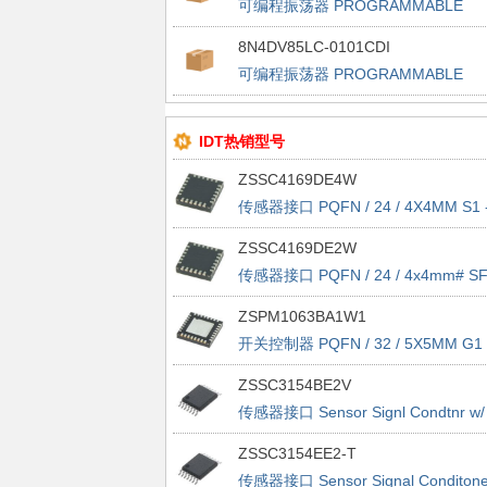
可编程振荡器 PROGRAMMABLE
FEMTOCLOCK
8N4DV85LC-0101CDI
可编程振荡器 PROGRAMMABLE
FEMTOCLOCK
IDT热销型号
ZSSC4169DE4W
传感器接口 PQFN / 24 / 4X4MM S1 
TAPE&REEL - 7"
ZSSC4169DE2W
传感器接口 PQFN / 24 / 4x4mm# SF
tape&reel - 7"
ZSPM1063BA1W1
开关控制器 PQFN / 32 / 5X5MM G1 
TAPE&REEL - 7"
ZSSC3154BE2V
传感器接口 Sensor Signl Condtnr w/
Dual Analog Out
ZSSC3154EE2-T
传感器接口 Sensor Signal Conditone