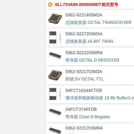
XLL73VA90.000000IIDT相关型号
5962-9221405M2A
总线收发器 OCTAL TRANSCEIVER
5962-9227203MXA
总线收发器 16-BIT TRAN
BIDIRECTIONAL
5962-9222205MRA
寄存器 OCTAL D REGISTER
5962-9221703M2A
闭锁 5V OCTAL TTL
54FCT16244CTEB
缓冲器和线路驱动器 16-Bit Buffer/Li
Driver
54FCT374ATDB
寄存器 Octal D Register
5962-9221703MRA