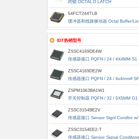
闭锁 OCTAL D LATCH
54FCT244TLB
缓冲器和线路驱动器 Octal Buffer/Lin
Driver
IDT热销型号
ZSSC4169DE4W
传感器接口 PQFN / 24 / 4X4MM S1 
TAPE&REEL - 7"
ZSSC4169DE2W
传感器接口 PQFN / 24 / 4x4mm# SF
tape&reel - 7"
ZSPM1063BA1W1
开关控制器 PQFN / 32 / 5X5MM G1 
TAPE&REEL - 7"
ZSSC3154BE2V
传感器接口 Sensor Signl Condtnr w/
Dual Analog Out
ZSSC3154EE2-T
传感器接口 Sensor Signal Conditone