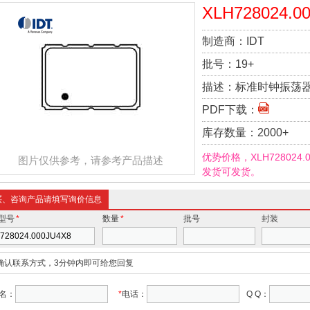
XLH728024.0
制造商：
IDT
批号：
19+
描述：
标准时钟振荡器 HCM
PDF下载：
库存数量：
2000+
优势价格，XLH728024
图片仅供参考，请参考产品描述
发货可发货。
买、咨询产品请填写询价信息
型号
*
数量
*
批号
封装
确认联系方式，3分钟内即可给您回复
名：
*
电话：
Q Q：