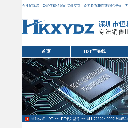
专注IC现货，您所值得信赖的IC供应商！欢迎联系我们获取IC报价，
首页
IDT产品线
当前位置:
IDT
>>
IDT相关型号
>>
XLH728024.000JU4X8