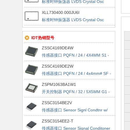
标准时钟振荡器 LVDS Crystal Osc
100ppm 3.3V 250MHz
XLL730400.000JU6I
标准时钟振荡器 LVDS Crystal Osc
100ppm 3.3V 400MHz
IDT热销型号
ZSSC4169DE4W
传感器接口 PQFN / 24 / 4X4MM S1 -
TAPE&REEL - 7"
ZSSC4169DE2W
传感器接口 PQFN / 24 / 4x4mm# SF -
tape&reel - 7"
ZSPM1063BA1W1
开关控制器 PQFN / 32 / 5X5MM G1 -
TAPE&REEL - 7"
ZSSC3154BE2V
传感器接口 Sensor Signl Condtnr w/
Dual Analog Out
ZSSC3154EE2-T
传感器接口 Sensor Signal Conditoner