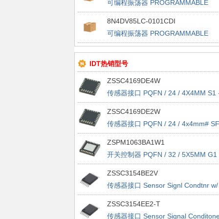
可编程振荡器 PROGRAMMABLE
FEMTOCLOCK
8N4DV85LC-0101CDI
可编程振荡器 PROGRAMMABLE
FEMTOCLOCK
IDT热销型号
ZSSC4169DE4W
传感器接口 PQFN / 24 / 4X4MM S1 
TAPE&REEL - 7"
ZSSC4169DE2W
传感器接口 PQFN / 24 / 4x4mm# SF
tape&reel - 7"
ZSPM1063BA1W1
开关控制器 PQFN / 32 / 5X5MM G1 
TAPE&REEL - 7"
ZSSC3154BE2V
传感器接口 Sensor Signl Condtnr w/
Dual Analog Out
ZSSC3154EE2-T
传感器接口 Sensor Signal Conditone