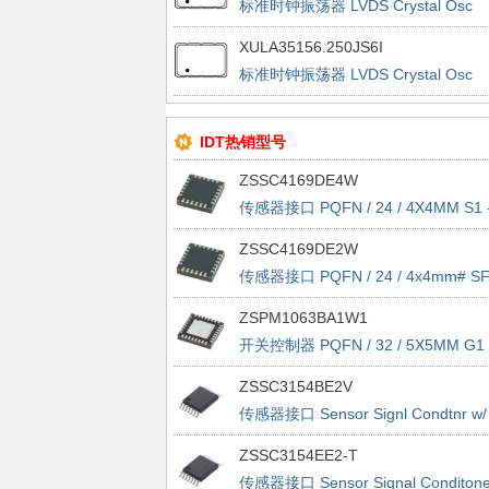
标准时钟振荡器 LVDS Crystal Osc
50ppm 1.8V 125Mhz
XULA35156.250JS6I
标准时钟振荡器 LVDS Crystal Osc
50ppm 3.3V 156.25Mhz
IDT热销型号
ZSSC4169DE4W
传感器接口 PQFN / 24 / 4X4MM S1 
TAPE&REEL - 7"
ZSSC4169DE2W
传感器接口 PQFN / 24 / 4x4mm# SF
tape&reel - 7"
ZSPM1063BA1W1
开关控制器 PQFN / 32 / 5X5MM G1 
TAPE&REEL - 7"
ZSSC3154BE2V
传感器接口 Sensor Signl Condtnr w/
Dual Analog Out
ZSSC3154EE2-T
传感器接口 Sensor Signal Conditone